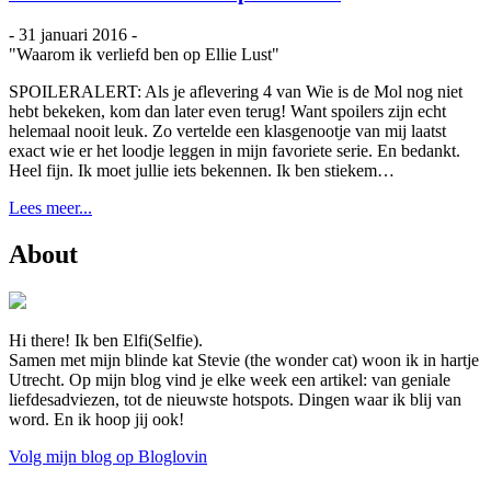
- 31 januari 2016 -
"Waarom ik verliefd ben op Ellie Lust"
SPOILERALERT: Als je aflevering 4 van Wie is de Mol nog niet
hebt bekeken, kom dan later even terug! Want spoilers zijn echt
helemaal nooit leuk. Zo vertelde een klasgenootje van mij laatst
exact wie er het loodje leggen in mijn favoriete serie. En bedankt.
Heel fijn. Ik moet jullie iets bekennen. Ik ben stiekem…
Lees meer...
About
Hi there! Ik ben Elfi(Selfie).
Samen met mijn blinde kat Stevie (the wonder cat) woon ik in hartje
Utrecht. Op mijn blog vind je elke week een artikel: van geniale
liefdesadviezen, tot de nieuwste hotspots. Dingen waar ik blij van
word. En ik hoop jij ook!
Volg mijn blog op Bloglovin