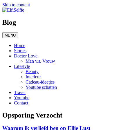
Skip to content
Blog
MENU
Home
Stories
Doctor Love
Man v.s. Vrouw
Lifestyle
Beauty
Interieur
Cadeau-ideetjes
Youtube schatten
Travel
Youtube
Contact
Opsporing Verzocht
Waarom ik verliefd ben op Ellie Lust